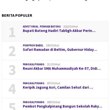
BERITA POPULER
1
ADVETORIAL
,
PEMKAB BATENG
10223 Dilihat
Bupati Bateng Hadiri Tabligh Akbar Perin…
2
PEMPROV BABEL
2392 Dilihat
Safari Ramadan di Beltim, Gubernur Hiday…
3
PANGKALPINANG
2113 Dilihat
Reuni Akbar SMA Muhammadiyah Ke-57, Didi…
4
PANGKALPINANG
2072 Dilihat
Keripik Jagung Asri, Camilan Sehat dari …
5
PANGKALPINANG
2069 Dilihat
Pemkot Pangkalpinang Bangun Sekolah Raky…