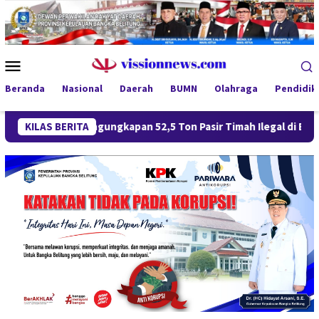
Loncat
ke
konten
Menu
Mobile
Beranda
Nasional
Daerah
BUMN
Olahraga
Pendidik
KILAS BERITA
Pengungkapan 52,5 Ton Pasir Timah Ilegal di Belitung B