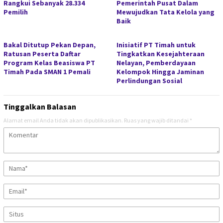
Rangkui Sebanyak 28.334
Pemerintah Pusat Dalam
Pemilih
Mewujudkan Tata Kelola yang
Baik
Bakal Ditutup Pekan Depan,
Inisiatif PT Timah untuk
Ratusan Peserta Daftar
Tingkatkan Kesejahteraan
Program Kelas Beasiswa PT
Nelayan, Pemberdayaan
Timah Pada SMAN 1 Pemali
Kelompok Hingga Jaminan
Perlindungan Sosial
Tinggalkan Balasan
Alamat email Anda tidak akan dipublikasikan.
Ruas yang wajib ditandai
*