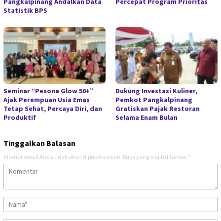
Pangkalpinang Andalkan Data
Percepat Program Prioritas
Statistik BPS
Seminar “Pesona Glow 50+”
Dukung Investasi Kuliner,
Ajak Perempuan Usia Emas
Pemkot Pangkalpinang
Tetap Sehat, Percaya Diri, dan
Gratiskan Pajak Restoran
Produktif
Selama Enam Bulan
Tinggalkan Balasan
Alamat email Anda tidak akan dipublikasikan.
Ruas yang wajib ditandai
*