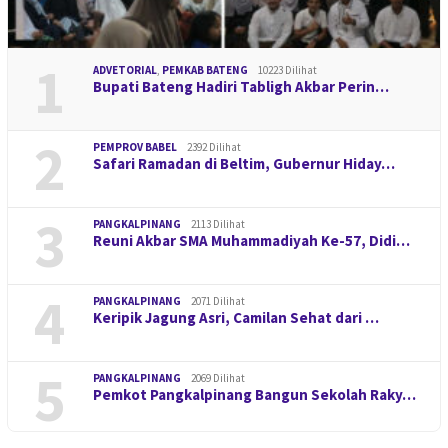
1
ADVETORIAL
,
PEMKAB BATENG
10223 Dilihat
Bupati Bateng Hadiri Tabligh Akbar Perin…
2
PEMPROV BABEL
2392 Dilihat
Safari Ramadan di Beltim, Gubernur Hiday…
3
PANGKALPINANG
2113 Dilihat
Reuni Akbar SMA Muhammadiyah Ke-57, Didi…
4
PANGKALPINANG
2071 Dilihat
Keripik Jagung Asri, Camilan Sehat dari …
5
PANGKALPINANG
2069 Dilihat
Pemkot Pangkalpinang Bangun Sekolah Raky…