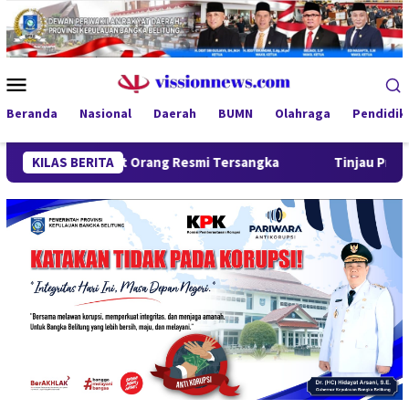
Loncat
ke
konten
Menu
Mobile
Beranda
Nasional
Daerah
BUMN
Olahraga
Pendidik
 Empat Orang Resmi Tersangka
KILAS BERITA
Tinjau Program MBG 3B di 