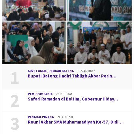
1
ADVETORIAL
,
PEMKAB BATENG
10223 Dilihat
Bupati Bateng Hadiri Tabligh Akbar Perin…
2
PEMPROV BABEL
2393 Dilihat
Safari Ramadan di Beltim, Gubernur Hiday…
3
PANGKALPINANG
2114 Dilihat
Reuni Akbar SMA Muhammadiyah Ke-57, Didi…