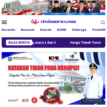
Loncat
ke
konten
Menu
Mobile
Beranda
Nasional
Daerah
BUMN
Olahraga
Pendidik
Borong Juara 1 dan 3
KILAS BERITA
Harga Timah Turun, Aktivitas Tamb