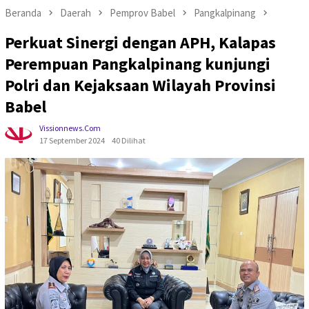
Beranda
Daerah
Pemprov Babel
Pangkalpinang
Perkuat Sinergi dengan APH, Kalapas
Perempuan Pangkalpinang kunjungi
Polri dan Kejaksaan Wilayah Provinsi
Babel
Vissionnews.com
17 September 2024
40 Dilihat