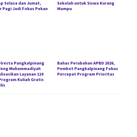
ap Selasa dan Jumat,
Sekolah untuk Siswa Kurang
r Pagi Jadi Fokus Pekan
Mampu
lresta Pangkalpinang
Bahas Perubahan APBD 2026,
deng Muhammadiyah
Pemkot Pangkalpinang Fokus
alisasikan Layanan 110
Percepat Program Prioritas
Program Kuliah Gratis
lis