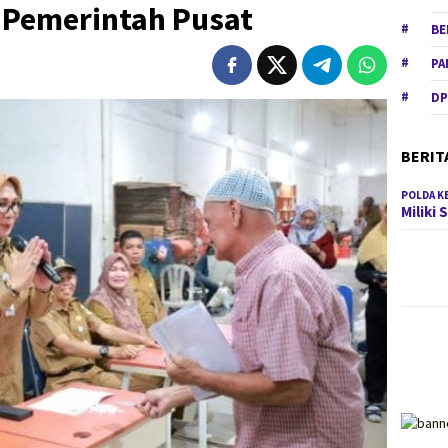
Pemerintah Pusat
BE
PA
DP
BERIT
POLDA K
Miliki