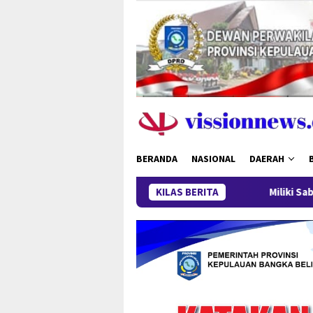
Loncat
ke
konten
BERANDA
NASIONAL
DAERAH
KILAS BERITA
Miliki Sabu 50 Gram, IRT d