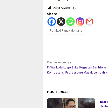
Post Views:
35
Share
Pemkot Pangkalpinang
Navigasi
Pos sebelumnya
Pj Walikota Lusje Buka Kegiatan Sertifikasi
pos
Kompetensi Profesi Juru Masak Lempah K
POS TERKAIT
DLH 
Jadw