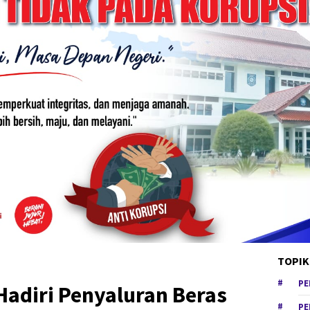
TOPIK
PE
 Hadiri Penyaluran Beras
PE