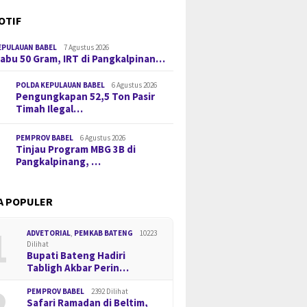
OTIF
EPULAUAN BABEL
7 Agustus 2026
 Sabu 50 Gram, IRT di Pangkalpinan…
POLDA KEPULAUAN BABEL
6 Agustus 2026
Pengungkapan 52,5 Ton Pasir
Timah Ilegal…
PEMPROV BABEL
6 Agustus 2026
Tinjau Program MBG 3B di
Pangkalpinang, …
A POPULER
1
ADVETORIAL
,
PEMKAB BATENG
10223
Dilihat
Bupati Bateng Hadiri
Tabligh Akbar Perin…
2
PEMPROV BABEL
2392 Dilihat
Safari Ramadan di Beltim,