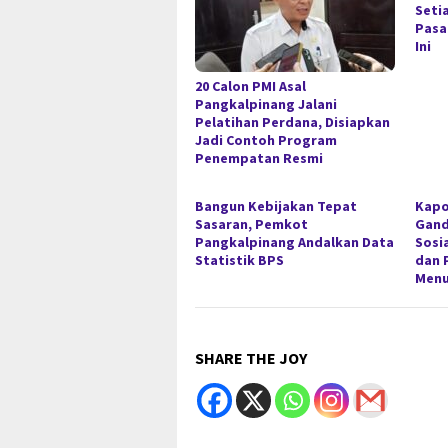
Seti
Pasa
Ini
20 Calon PMI Asal
Pangkalpinang Jalani
Pelatihan Perdana, Disiapkan
Jadi Contoh Program
Penempatan Resmi
Bangun Kebijakan Tepat
Kapo
Sasaran, Pemkot
Gan
Pangkalpinang Andalkan Data
Sosi
Statistik BPS
dan 
Menu
SHARE THE JOY