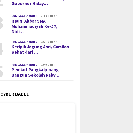
Gubernur Hiday…
3
PANGKALPINANG
2113 Dilihat
Reuni Akbar SMA
Muhammadiyah Ke-57,
Didi…
4
PANGKALPINANG
2071 Dilihat
Keripik Jagung Asri, Camilan
Sehat dari …
5
PANGKALPINANG
2069 Dilihat
Pemkot Pangkalpinang
Bangun Sekolah Raky…
 CYBER BABEL