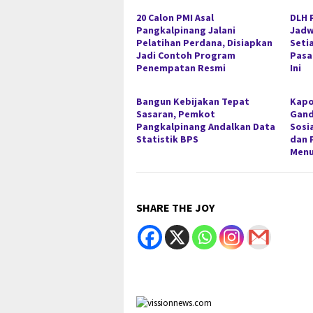
20 Calon PMI Asal
DLH 
Pangkalpinang Jalani
Jadw
Pelatihan Perdana, Disiapkan
Seti
Jadi Contoh Program
Pasa
Penempatan Resmi
Ini
Bangun Kebijakan Tepat
Kapo
Sasaran, Pemkot
Gan
Pangkalpinang Andalkan Data
Sosi
Statistik BPS
dan 
Menu
SHARE THE JOY