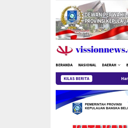
Loncat
ke
konten
BERANDA
NASIONAL
DAERAH
KILAS BERITA
Harga Timah Turun, A