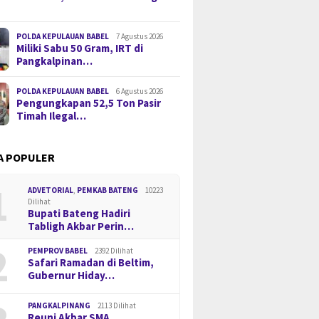
POLDA KEPULAUAN BABEL
7 Agustus 2026
Miliki Sabu 50 Gram, IRT di
Pangkalpinan…
POLDA KEPULAUAN BABEL
6 Agustus 2026
Pengungkapan 52,5 Ton Pasir
Timah Ilegal…
A POPULER
1
ADVETORIAL
,
PEMKAB BATENG
10223
Dilihat
Bupati Bateng Hadiri
Tabligh Akbar Perin…
2
PEMPROV BABEL
2392 Dilihat
Safari Ramadan di Beltim,
Gubernur Hiday…
PANGKALPINANG
2113 Dilihat
Reuni Akbar SMA