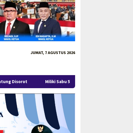
JUMAT, 7 AGUSTUS 2026
Miliki Sabu 50 Gram, IRT di Pangkalpinang Ditangkap Ditresna