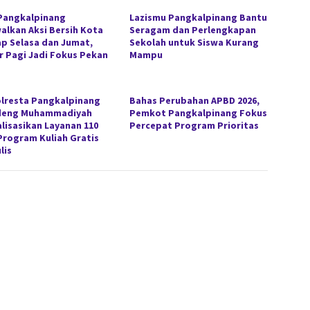
Pangkalpinang
Lazismu Pangkalpinang Bantu
alkan Aksi Bersih Kota
Seragam dan Perlengkapan
ap Selasa dan Jumat,
Sekolah untuk Siswa Kurang
r Pagi Jadi Fokus Pekan
Mampu
lresta Pangkalpinang
Bahas Perubahan APBD 2026,
deng Muhammadiyah
Pemkot Pangkalpinang Fokus
alisasikan Layanan 110
Percepat Program Prioritas
Program Kuliah Gratis
lis