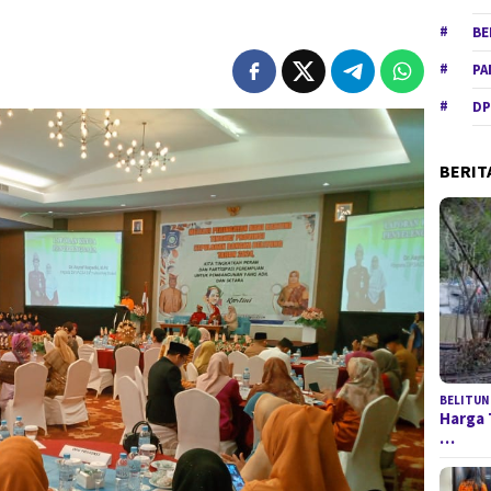
BE
PA
DP
BERIT
BELITUN
Harga 
…