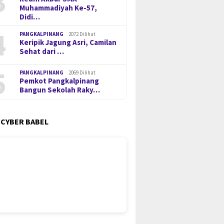
3
Muhammadiyah Ke-57,
Didi…
4
PANGKALPINANG
2072 Dilihat
Keripik Jagung Asri, Camilan
Sehat dari …
5
PANGKALPINANG
2069 Dilihat
Pemkot Pangkalpinang
Bangun Sekolah Raky…
 CYBER BABEL