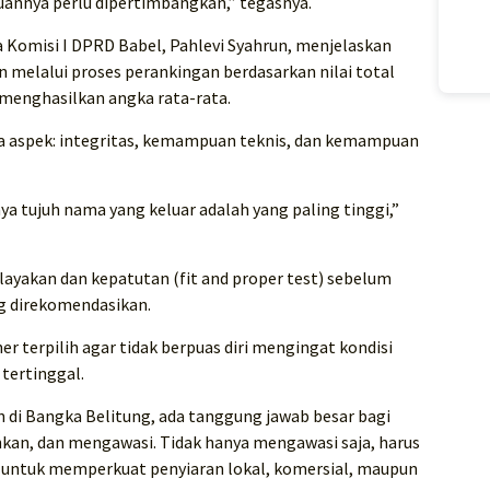
uannya perlu dipertimbangkan,” tegasnya.
 Komisi I DPRD Babel, Pahlevi Syahrun, menjelaskan
n melalui proses perankingan berdasarkan nilai total
 menghasilkan angka rata-rata.
a aspek: integritas, kemampuan teknis, dan kemampuan
nya tujuh nama yang keluar adalah yang paling tinggi,”
layakan dan kepatutan (fit and proper test) sebelum
g direkomendasikan.
r terpilih agar tidak berpuas diri mengingat kondisi
 tertinggal.
 di Bangka Belitung, ada tanggung jawab besar bagi
n, dan mengawasi. Tidak hanya mengawasi saja, harus
 untuk memperkuat penyiaran lokal, komersial, maupun