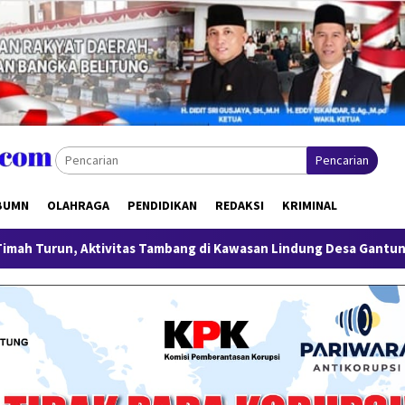
Pencarian
BUMN
OLAHRAGA
PENDIDIKAN
REDAKSI
KRIMINAL
s Tambang di Kawasan Lindung Desa Gantung Disorot
Mili