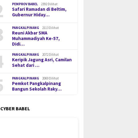
2
PEMPROV BABEL
2392 Dilihat
Safari Ramadan di Beltim,
Gubernur Hiday…
3
PANGKALPINANG
2113 Dilihat
Reuni Akbar SMA
Muhammadiyah Ke-57,
Didi…
4
PANGKALPINANG
2072 Dilihat
Keripik Jagung Asri, Camilan
Sehat dari …
5
PANGKALPINANG
2069 Dilihat
Pemkot Pangkalpinang
Bangun Sekolah Raky…
 CYBER BABEL