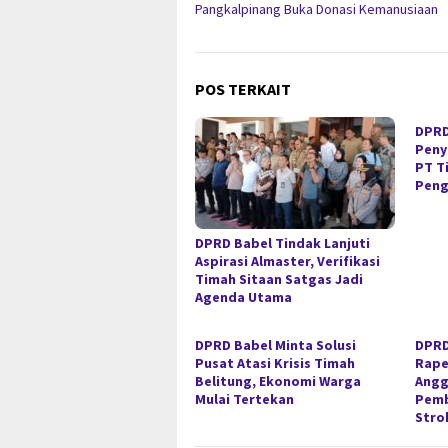
Pangkalpinang Buka Donasi Kemanusiaan
POS TERKAIT
DPRD
Peny
PT T
Peng
DPRD Babel Tindak Lanjuti
Aspirasi Almaster, Verifikasi
Timah Sitaan Satgas Jadi
Agenda Utama
DPRD Babel Minta Solusi
DPRD
Pusat Atasi Krisis Timah
Rape
Belitung, Ekonomi Warga
Angg
Mulai Tertekan
Pemb
Stro