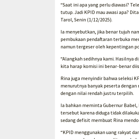
“Saat ini apa yang perlu diawasi? Tele
tutup. Jadi KPID mau awasi apa? Dita
Tarol, Senin (1/12/2025).
Ia menyebutkan, jika benar tujuh na
pembukaan pendaftaran terbuka men
namun tergeser oleh kepentingan pol
“Alangkah sedihnya kami. Hasilnya d
kita harap komisi ini benar-benar dii
Rina juga menyindir bahwa seleksi KP
menurutnya banyak peserta dengan nil
dengan nilai rendah justru terpilih.
Ia bahkan meminta Gubernur Babel, H
tersebut karena diduga tidak dilakuk
sedang defisit membuat Rina mendo
“KPID menggunakan uang rakyat dan