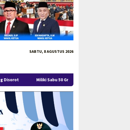
SABTU, 8 AGUSTUS 2026
ki Sabu 50 Gram, IRT di Pangkalpinang Ditangkap Ditresnarkoba P