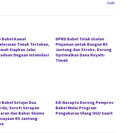
Gaib
 Babel Kawal
DPRD Babel Tolak Usulan
elesaian Timah Tertahan,
Pinjaman untuk Bangun RS
imah Siapkan Jalur
Jantung dan Stroke, Dorong
aduan Dugaan Intimidasi
Optimalkan Dana Royalti
Timah
 Babel Setujui Dua
Edi Nasapta Dorong Pemprov
rda, Soroti Serapan
Babel Mulai Program
aran dan Bahas Skema
Pengukuran Ulang HGU Sawit
iayaan RS Jantung-
ke