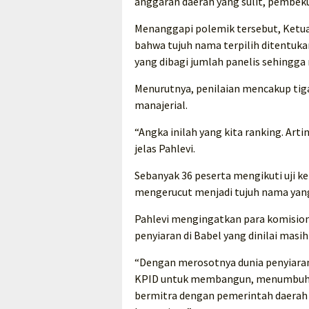
anggaran daerah yang sulit, pembek
Menanggapi polemik tersebut, Ketua
bahwa tujuh nama terpilih ditentuka
yang dibagi jumlah panelis sehingga
Menurutnya, penilaian mencakup tig
manajerial.
“Angka inilah yang kita ranking. Arti
jelas Pahlevi.
Sebanyak 36 peserta mengikuti uji ke
mengerucut menjadi tujuh nama yan
Pahlevi mengingatkan para komisione
penyiaran di Babel yang dinilai masih
“Dengan merosotnya dunia penyiaran
KPID untuk membangun, menumbuhka
bermitra dengan pemerintah daerah