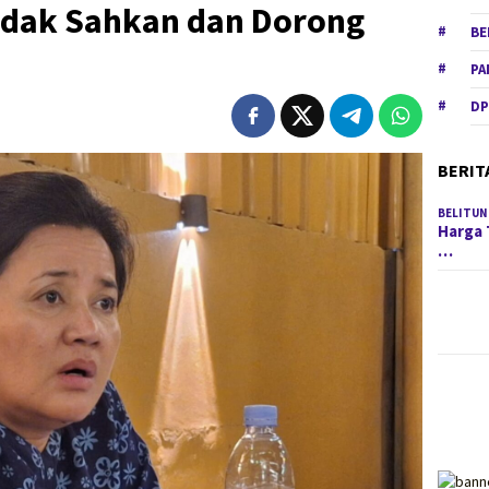
idak Sahkan dan Dorong
BE
PA
DP
BERIT
BELITUN
Harga 
…