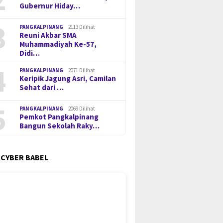
Gubernur Hiday…
3
PANGKALPINANG
2113 Dilihat
Reuni Akbar SMA
Muhammadiyah Ke-57,
Didi…
4
PANGKALPINANG
2071 Dilihat
Keripik Jagung Asri, Camilan
Sehat dari …
5
PANGKALPINANG
2069 Dilihat
Pemkot Pangkalpinang
Bangun Sekolah Raky…
 CYBER BABEL