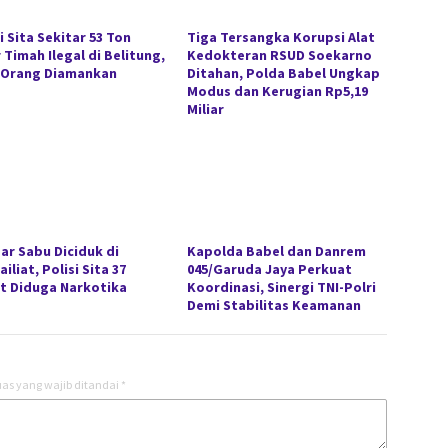
i Sita Sekitar 53 Ton
Tiga Tersangka Korupsi Alat
 Timah Ilegal di Belitung,
Kedokteran RSUD Soekarno
 Orang Diamankan
Ditahan, Polda Babel Ungkap
Modus dan Kerugian Rp5,19
Miliar
ar Sabu Diciduk di
Kapolda Babel dan Danrem
iliat, Polisi Sita 37
045/Garuda Jaya Perkuat
t Diduga Narkotika
Koordinasi, Sinergi TNI-Polri
Demi Stabilitas Keamanan
as yang wajib ditandai
*