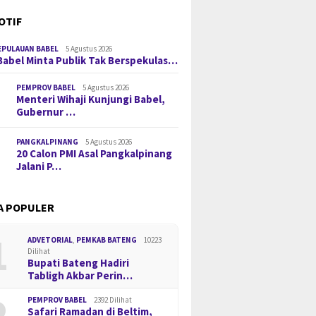
OTIF
EPULAUAN BABEL
5 Agustus 2026
Babel Minta Publik Tak Berspekulas…
PEMPROV BABEL
5 Agustus 2026
Menteri Wihaji Kunjungi Babel,
Gubernur …
PANGKALPINANG
5 Agustus 2026
20 Calon PMI Asal Pangkalpinang
Jalani P…
A POPULER
1
ADVETORIAL
,
PEMKAB BATENG
10223
Dilihat
Bupati Bateng Hadiri
Tabligh Akbar Perin…
2
PEMPROV BABEL
2392 Dilihat
Safari Ramadan di Beltim,