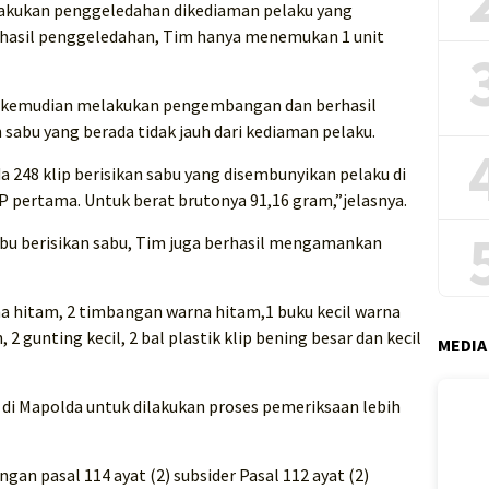
akukan penggeledahan dikediaman pelaku yang
 hasil penggeledahan, Tim hanya menemukan 1 unit
im kemudian melakukan pengembangan dan berhasil
sabu yang berada tidak jauh dari kediaman pelaku.
248 klip berisikan sabu yang disembunyikan pelaku di
KP pertama. Untuk berat brutonya 91,16 gram,”jelasnya.
bu berisikan sabu, Tim juga berhasil mengamankan
rna hitam, 2 timbangan warna hitam,1 buku kecil warna
2 gunting kecil, 2 bal plastik klip bening besar dan kecil
MEDIA
 di Mapolda untuk dilakukan proses pemeriksaan lebih
gan pasal 114 ayat (2) subsider Pasal 112 ayat (2)