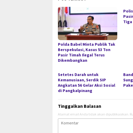
Polis
Pasir
Tiga
Polda Babel Minta Publik Tak
Berspekulasi, Kasus 53 Ton
Pasir Timah Ilegal Terus
Dikembangkan
Setetes Darah untuk
Band
Kemanusiaan, Serdik SIP
Sunga
Angkatan 56 Gelar Aksi Sosial
Pake
di Pangkalpinang
Tinggalkan Balasan
Alamat email Anda tidak akan dipublikasikan.
Ru