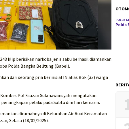
OTOM
POLDA K
Polda 
48 klip berisikan narkoba jenis sabu berhasil diamankan
koba Polda Bangka Belitung (Babel).
nkan dari seorang pria berinisial IN alias Bok (33) warga
BERIT
g Kombes Pol Fauzan Sukmawansyah mengatakan
 penangkapan pelaku pada Sabtu dini hari kemarin.
ta amankan dirumahnya di Kelurahan Air Ruai Kecamatan
an, Selasa (18/02/2025).