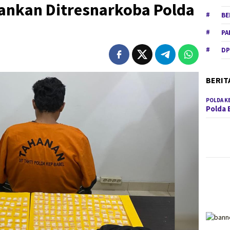
nkan Ditresnarkoba Polda
BE
PA
DP
BERIT
POLDA K
Polda 