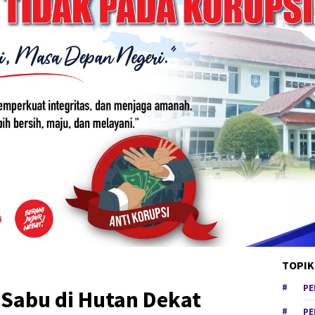
TOPIK
PE
 Sabu di Hutan Dekat
PE