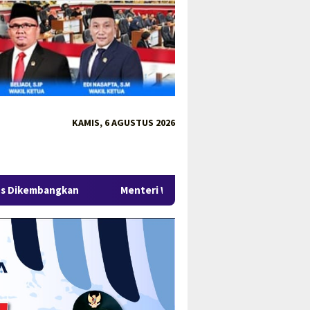
KAMIS, 6 AGUSTUS 2026
Menteri Wihaji Kunjungi Babel, Gubernur Hidayat Arsani P