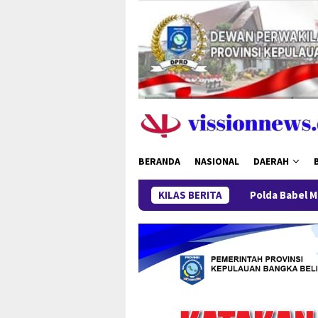
Loncat
ke
konten
BERANDA
NASIONAL
DAERAH
Polda Babel Minta Publik Tak Bers
KILAS BERITA