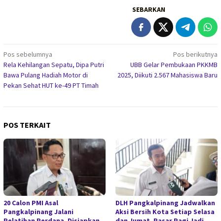
SEBARKAN
Navigasi
Pos sebelumnya
Pos berikutnya
Rela Kehilangan Sepatu, Dipa Putri
UBB Gelar Pembukaan PKKMB
pos
Bawa Pulang Hadiah Motor di
2025, Diikuti 2.567 Mahasiswa Baru
Pekan Sehat HUT ke-49 PT Timah
POS TERKAIT
20 Calon PMI Asal
DLH Pangkalpinang Jadwalkan
Pangkalpinang Jalani
Aksi Bersih Kota Setiap Selasa
Pelatihan Perdana, Disiapkan
dan Jumat, Pasar Pagi Jadi