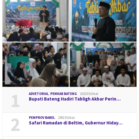
1
ADVETORIAL
,
PEMKAB BATENG
10223 Dilihat
Bupati Bateng Hadiri Tabligh Akbar Perin…
2
PEMPROV BABEL
2392 Dilihat
Safari Ramadan di Beltim, Gubernur Hiday…