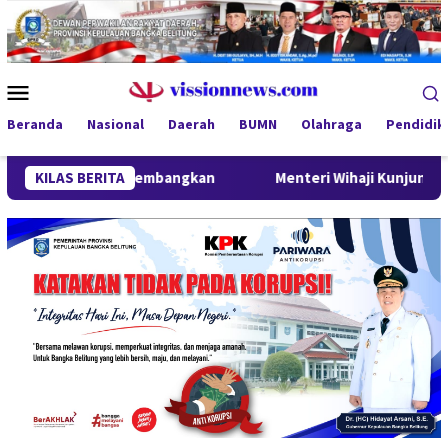
Loncat
ke
konten
Menu
Mobile
Beranda
Nasional
Daerah
BUMN
Olahraga
Pendidik
rus Dikembangkan
KILAS BERITA
Menteri Wihaji Kunjungi Babel, Gubernu