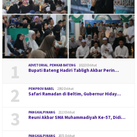
1
ADVETORIAL
,
PEMKAB BATENG
10223 Dilihat
Bupati Bateng Hadiri Tabligh Akbar Perin…
2
PEMPROV BABEL
2392 Dilihat
Safari Ramadan di Beltim, Gubernur Hiday…
3
PANGKALPINANG
2113 Dilihat
Reuni Akbar SMA Muhammadiyah Ke-57, Didi…
PANGKALPINANG
2071 Dilihat