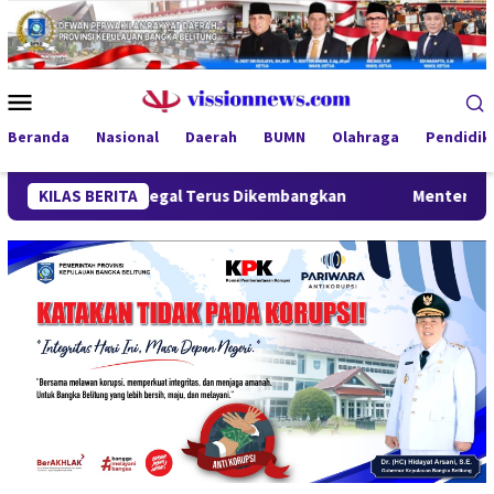
Loncat
ke
konten
Menu
Mobile
Beranda
Nasional
Daerah
BUMN
Olahraga
Pendidik
imah Ilegal Terus Dikembangkan
KILAS BERITA
Menteri Wihaji Kunjungi 