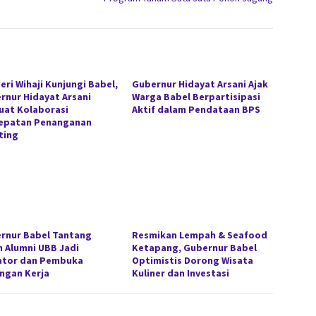
eri Wihaji Kunjungi Babel,
Gubernur Hidayat Arsani Ajak
rnur Hidayat Arsani
Warga Babel Berpartisipasi
uat Kolaborasi
Aktif dalam Pendataan BPS
epatan Penanganan
ting
rnur Babel Tantang
Resmikan Lempah & Seafood
n Alumni UBB Jadi
Ketapang, Gubernur Babel
ator dan Pembuka
Optimistis Dorong Wisata
ngan Kerja
Kuliner dan Investasi