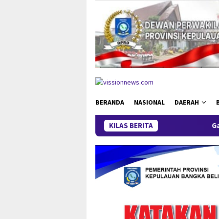
Loncat
ke
konten
BERANDA
NASIONAL
DAERAH
KILAS BERITA
Ganas di Sempan Cup 202