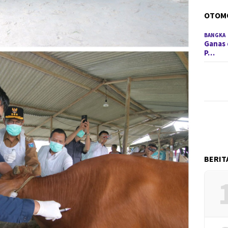
OTOM
BANGKA
Ganas 
P…
BERIT