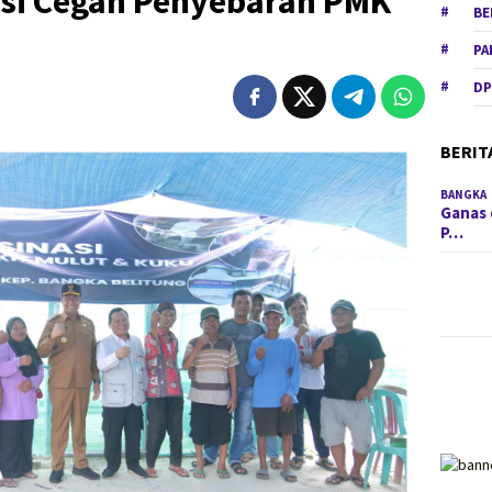
si Cegah Penyebaran PMK
BE
PA
DP
BERIT
BANGKA
Ganas 
P…