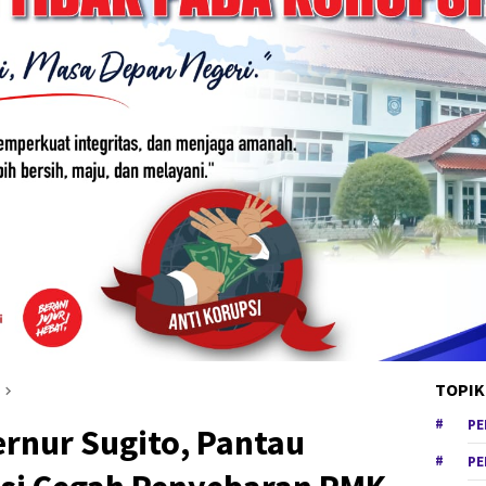
TOPIK
PE
ernur Sugito, Pantau
PE