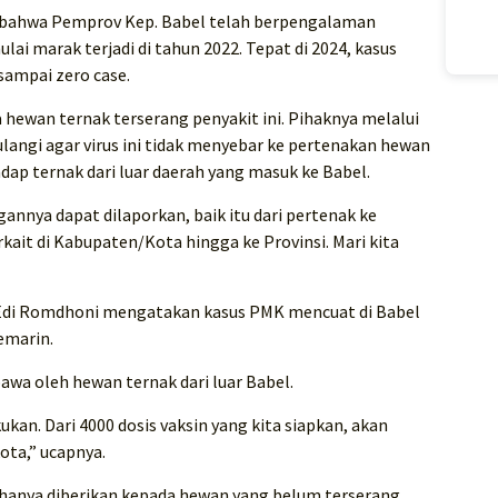
, bahwa Pemprov Kep. Babel telah berpengalaman
i marak terjadi di tahun 2022. Tepat di 2024, kasus
sampai zero case.
 hewan ternak terserang penyakit ini. Pihaknya melalui
ngi agar virus ini tidak menyebar ke pertenakan hewan
ap ternak dari luar daerah yang masuk ke Babel.
nnya dapat dilaporkan, baik itu dari pertenak ke
kait di Kabupaten/Kota hingga ke Provinsi. Mari kita
 Edi Romdhoni mengatakan kasus PMK mencuat di Babel
kemarin.
bawa oleh hewan ternak dari luar Babel.
kukan. Dari 4000 dosis vaksin yang kita siapkan, akan
ota,” ucapnya.
 hanya diberikan kepada hewan yang belum terserang