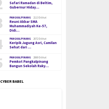
2
Safari Ramadan di Beltim,
Gubernur Hiday…
3
PANGKALPINANG
2113 Dilihat
Reuni Akbar SMA
Muhammadiyah Ke-57,
Didi…
4
PANGKALPINANG
2072 Dilihat
Keripik Jagung Asri, Camilan
Sehat dari …
5
PANGKALPINANG
2069 Dilihat
Pemkot Pangkalpinang
Bangun Sekolah Raky…
 CYBER BABEL