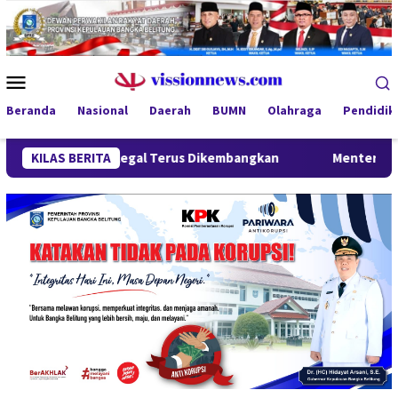
Loncat
ke
konten
Menu
Mobile
Beranda
Nasional
Daerah
BUMN
Olahraga
Pendidik
ah Ilegal Terus Dikembangkan
KILAS BERITA
Menteri Wihaji Kunjungi Ba