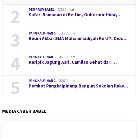
2
PEMPROV BABEL
2392 Dilihat
Safari Ramadan di Beltim, Gubernur Hiday…
3
PANGKALPINANG
2113 Dilihat
Reuni Akbar SMA Muhammadiyah Ke-57, Didi…
4
PANGKALPINANG
2071 Dilihat
Keripik Jagung Asri, Camilan Sehat dari …
5
PANGKALPINANG
2069 Dilihat
Pemkot Pangkalpinang Bangun Sekolah Raky…
MEDIA CYBER BABEL