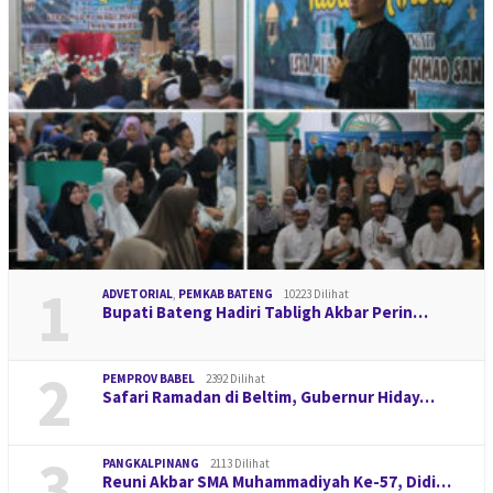
1
ADVETORIAL
,
PEMKAB BATENG
10223 Dilihat
Bupati Bateng Hadiri Tabligh Akbar Perin…
2
PEMPROV BABEL
2392 Dilihat
Safari Ramadan di Beltim, Gubernur Hiday…
3
PANGKALPINANG
2113 Dilihat
Reuni Akbar SMA Muhammadiyah Ke-57, Didi…