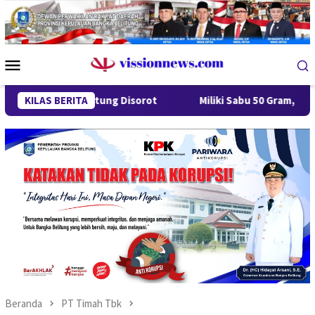
Loncat
ke
konten
Menu
Mobile
esa Gantung Disorot
KILAS BERITA
Miliki Sabu 50 Gram, IRT di Pangkal
Beranda
PT Timah Tbk