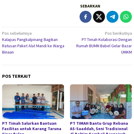
SEBARKAN
Navigasi
Pos sebelumnya
Pos berikutnya
Kalapas Pangkalpinang Bagikan
PT Timah Kolaborasi Dengan
pos
Ratusan Paket Alat Mandi ke Warga
Rumah BUMN Babel Gelar Bazar
Binaan
UMKM
POS TERKAIT
PT Timah Salurkan Bantuan
PT TIMAH Bantu Grup Rebana
Fasilitas untuk Karang Taruna
AS-Saaddah, Seni Tradisional